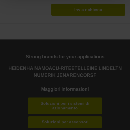
Invia richiesta
Strong brands for your applications
HEIDENHAIN
AMO
ACU-RITE
ETEL
LEINE LINDE
LTN
NUMERIK JENA
RENCO
RSF
Maggiori informazioni
Soluzioni per i sistemi di
azionamento
Soluzioni per ascensori