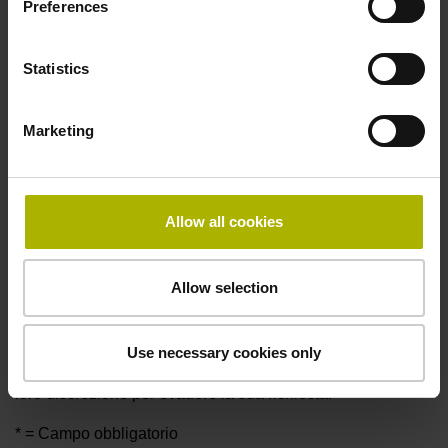
www.heidenhain.it
*
Preferences
Statistics
Presto il consenso al trattamento dei miei dati per
finalità di marketing e, in particolare, per la ricezione di
newsletter, offerte commerciali e promozioni, inviti a
Marketing
fiere ed eventi formativi organizzati da HEIDENHAIN
ITALIANA S.r.l
Allow all cookies
DR. JOHANNES HEIDENHAIN GmbH raccoglie, elabora
e utilizza i dati personali forniti in formato elettronico per la
Allow selection
gestione della richiesta da lei inviata. I suoi dati potrebbero
essere trasmessi ai partner commerciali competenti di DR.
JOHANNES HEIDENHAIN GmbH (ad esempio filiali o
Use necessary cookies only
distributori). Questi potrebbero contattarla direttamente a
loro discrezione per evadere la sua richiesta.
* = Campo obbligatorio