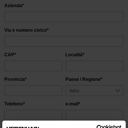
Azienda*
Via e numero civico*
CAP*
Località*
Provincia*
Paese / Regione*
Telefono*
e-mail*