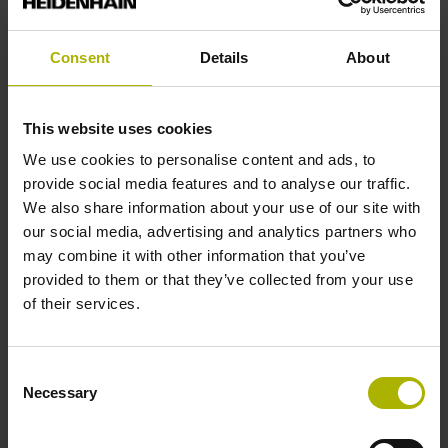
Messaggio*
Consent
Details
About
This website uses cookies
We use cookies to personalise content and ads, to
provide social media features and to analyse our traffic.
We also share information about your use of our site with
our social media, advertising and analytics partners who
may combine it with other information that you’ve
provided to them or that they’ve collected from your use
of their services.
Confermo di aver letto e accettato le informazioni
contenute nel
Licence Agreement.
*
Consent
Necessary
Selection
Dichiaro di aver letto e di accettare quanto contenuto
nella sezione Protezione dei dati personali del sito