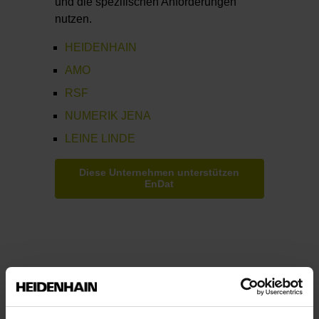
und die spezifischen Anforderungen
nutzen.
HEIDENHAIN
AMO
RSF
NUMERIK JENA
LEINE LINDE
Diese Unternehmen unterstützen
EnDat
EnDat 3 –
Zukunftsfähig für die