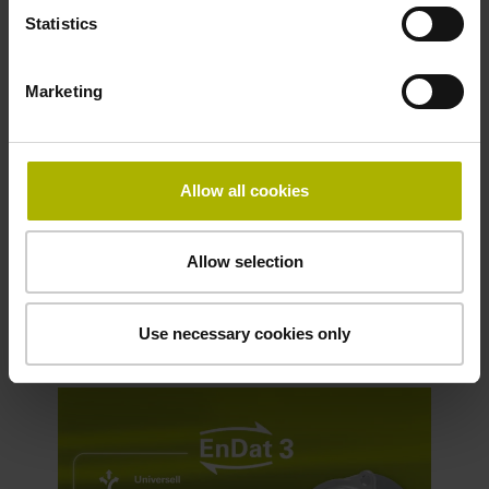
Bus-Topologien
Statistics
Sensorik: Flexibilität der Dateninhalte
und Sensorbox
Marketing
Funktionale Sicherheit: Kommunikation
nach dem Black Channel-Prinzip
Höhere Datenbandbreite
Allow all cookies
Definition von Sendelisten
Systeminstallation: Einführung von
Zugriffsebenen
Allow selection
Die EnDat 3-Schnittstelle entdecken
Use necessary cookies only