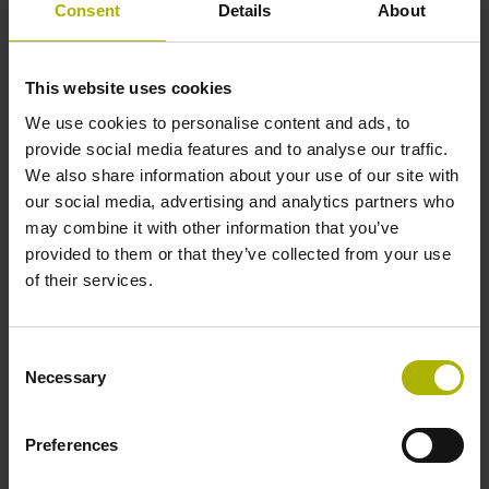
Consent
Details
About
digitale Fertigung
This website uses cookies
We use cookies to personalise content and ads, to
provide social media features and to analyse our traffic.
We also share information about your use of our site with
EnDat 3 überführt die Eigenschaften und
our social media, advertising and analytics partners who
Vorteile von EnDat in die Zukunft einer
may combine it with other information that you’ve
digitalen Fertigung. Dafür setzt EnDat 3
provided to them or that they’ve collected from your use
auf eine neue Architektur, die Bewährtes
of their services.
weiterführt und bestmöglich die
Durchgängigkeit und Kompatibilität zu
den Vorgängerschnittstellen
Consent
aufrechterhält.
Necessary
Selection
Neu bei EnDat 3 sind:
Preferences
Datenübertragung im Hybridkabel