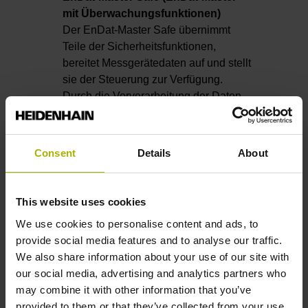
mit Überwachungsfunktionen)
Der EnDat-Master Safe übernimmt
Teile der Sicherheitsfunktionen,
bereitet Messgerätedaten auf und stellt
sie der Steuerung zur Verfügung.
Durch die Vorverarbeitung der Daten
wird die Steuerung entlastet. In dieser
Konstellation ist der EnDat-Master in
die Sicherheitskette integriert. Für
Consent
Details
About
dieses Konzept bietet HEIDENHAIN
einen getesteten EnDat-Master Safe
zur Nutzung in FPGAs/ASICs an.
This website uses cookies
We use cookies to personalise content and ads, to
EnDat-Master Basic
provide social media features and to analyse our traffic.
In dieser Ausführung kann der EnDat-
We also share information about your use of our site with
Master als schwarzer Kanal betrachtet
our social media, advertising and analytics partners who
werden. Er reicht die Messgerätedaten
may combine it with other information that you’ve
unverändert an die Steuerung weiter
provided to them or that they’ve collected from your use