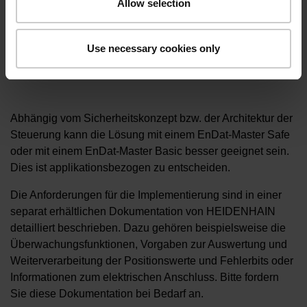
Allow selection
Use necessary cookies only
Abhängig vom Sicherheitskonzept bzw. der Architektur der
Steuerung kann die Lösung mit einem EnDat-Master Safe
oder mit einem EnDat-Master Basic besser geeignet sein.
Dies ist applikationsbezogen zu entscheiden.
Die Anforderungen für die Implementierung sind in einer
separat erhältlichen Dokumentation von HEIDENHAIN
detailliert beschrieben. Dazu gehören beispielsweise die
Überwachungsfunktionen, Vorgaben zur Auswertung und
Weiterverarbeitung der Positionswerte und Fehlerbits oder
Informationen zum elektrischen Anschluss. Bitte fordern
Sie diese Dokumentation bei Bedarf an.