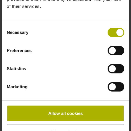
und ist nicht in die Sicherheitskette
of their services.
integriert. Durch die Verlagerung
sämtlicher Sicherheitsfunktionen in die
nachfolgende Steuerung ergeben sich
Consent
höhere Anforderungen an die
Necessary
Selection
Leistungsfähigkeit des
Sicherheitsmoduls. So müssen
Preferences
beispielsweise die
sicherheitsrelevanten Daten im
Regelzyklus verarbeitet werden, da sie
Statistics
nicht – wie beim EnDat-Master Safe –
zwischengepuffert werden.
Marketing
Allow all cookies